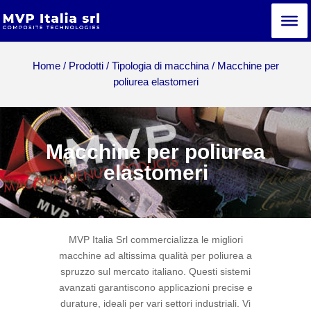
Home
/
Prodotti
/
Tipologia di macchina
/ Macchine per
poliurea elastomeri
Macchine per poliurea
elastomeri
MVP Italia Srl commercializza le migliori
macchine
ad altissima qualità
per poliurea a
spruzzo sul mercato italiano. Questi sistemi
avanzati garantiscono applicazioni precise e
durature, ideali per vari settori industriali. Vi