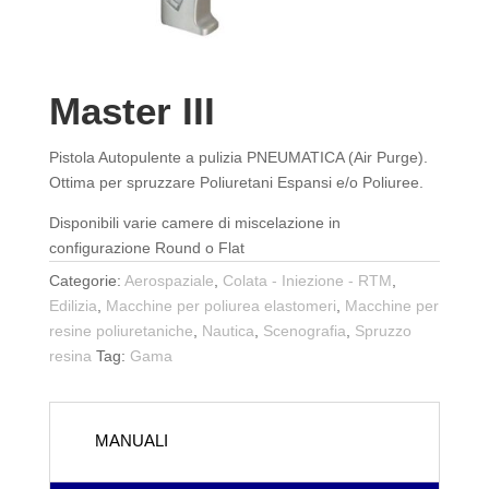
Master III
Pistola Autopulente a pulizia PNEUMATICA (Air Purge).
Ottima per spruzzare Poliuretani Espansi e/o Poliuree.
Disponibili varie camere di miscelazione in
configurazione Round o Flat
Categorie:
Aerospaziale
,
Colata - Iniezione - RTM
,
Edilizia
,
Macchine per poliurea elastomeri
,
Macchine per
resine poliuretaniche
,
Nautica
,
Scenografia
,
Spruzzo
resina
Tag:
Gama
MANUALI