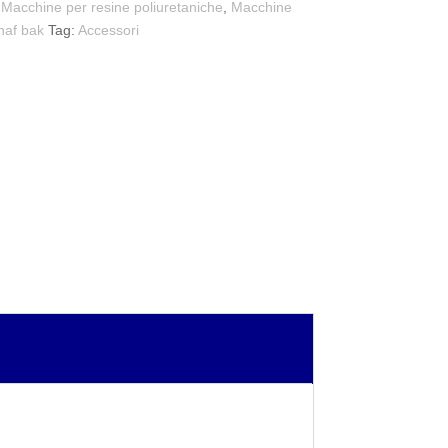
,
Macchine per resine poliuretaniche
,
Macchine
naf bak
Tag:
Accessori