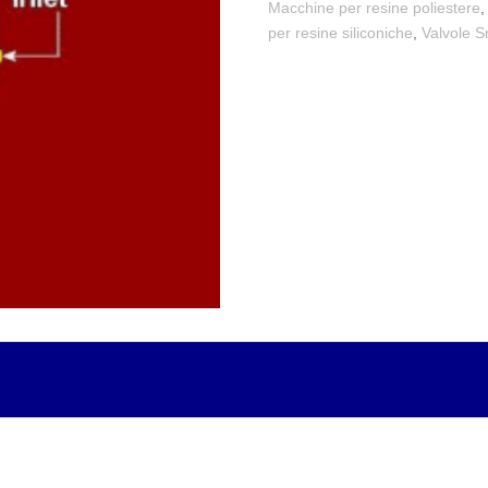
Macchine per resine poliestere
per resine siliconiche
,
Valvole S