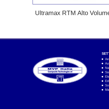
Ultramax RTM Alto Volum
SET
Ae
Au
Na
San
Ele
Edi
Sc
Ma