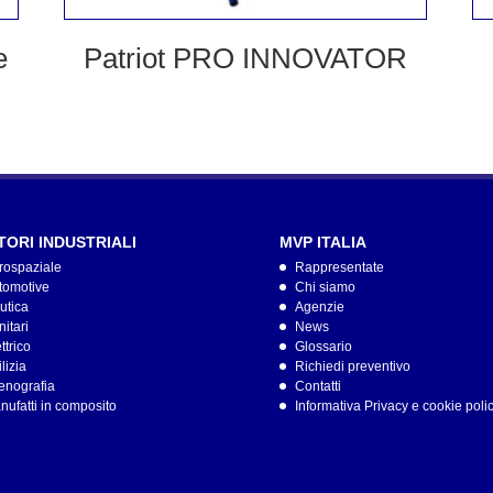
e
Patriot PRO INNOVATOR
TORI INDUSTRIALI
MVP ITALIA
rospaziale
Rappresentate
tomotive
Chi siamo
utica
Agenzie
itari
News
ttrico
Glossario
lizia
Richiedi preventivo
enografia
Contatti
nufatti in composito
Informativa Privacy e cookie poli