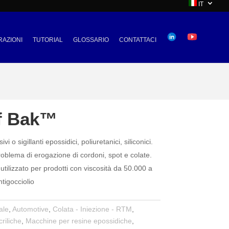
IT
RAZIONI
TUTORIAL
GLOSSARIO
CONTATTACI
uf Bak™
i o sigillanti epossidici, poliuretanici, siliconici.
roblema di erogazione di cordoni, spot e colate.
ilizzato per prodotti con viscosità da 50.000 a
tigocciolio
ale
,
Automotive
,
Colata - Iniezione - RTM
,
riliche
,
Macchine per resine epossidiche
,