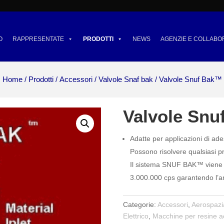
O
RAPPRESENTATE
PRODOTTI
NEWS
AGENZIE E COLLABO
Home
/
Prodotti
/
Accessori
/
Valvole Snaf bak
/ Valvole Snuf Bak™
Valvole Sn
Adatte per applicazioni di adesiv
Possono risolvere qualsiasi p
Il sistema SNUF BAK™ viene ut
3.000.000 cps garantendo l’an
Categorie:
Accessori
,
Aerospazi
Elettrico
,
Macchine per resine ac