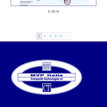
G 50 H
1
2
3
4
5
→